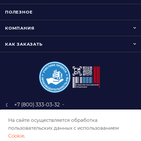
ПОЛЕЗНОЕ
КОМПАНИЯ
КАК ЗАКАЗАТЬ
+7 (800) 333-03-32
sale@belabraziv.ru
На сайте осуществляется обработка
baz@belabraziv.ru
пользовательских данных с использованием
308009, Россия, г. Белгород,
Cookie
.