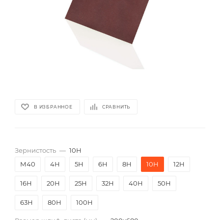
В ИЗБРАННОЕ
СРАВНИТЬ
Зернистость
—
10Н
М40
4Н
5Н
6Н
8Н
10Н
12Н
16Н
20Н
25Н
32Н
40Н
50Н
63Н
80Н
100Н