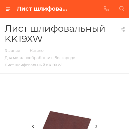
Лист шлифовальный KK19XW в Белгороде | Купить по недорогой цене от Абразивного Завода
Лист шлифовальный
KK19XW
—
—
Главная
Каталог
—
Для металлообработки в Белгороде
Лист шлифовальный KK19XW