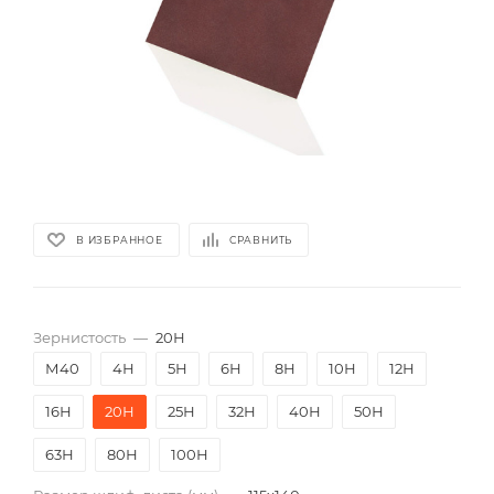
В ИЗБРАННОЕ
СРАВНИТЬ
Зернистость
—
20Н
М40
4Н
5Н
6Н
8Н
10Н
12Н
16Н
20Н
25Н
32Н
40Н
50Н
63Н
80Н
100Н