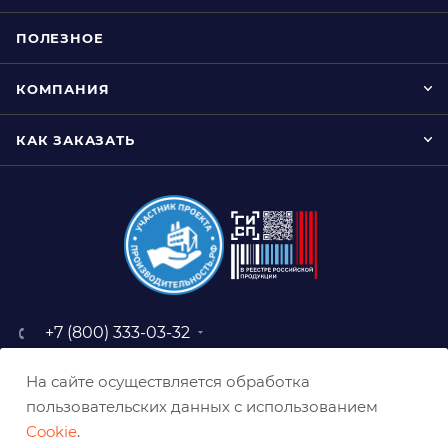
ПОЛЕЗНОЕ
КОМПАНИЯ
КАК ЗАКАЗАТЬ
+7 (800) 333-03-32
sale@belabraziv.ru
На сайте осуществляется обработка
baz@belabraziv.ru
пользовательских данных с использованием
308009, Россия, г. Белгород,
Cookie
.