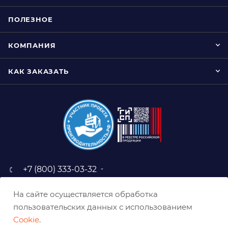
ПОЛЕЗНОЕ
КОМПАНИЯ
КАК ЗАКАЗАТЬ
+7 (800) 333-03-32
sale@belabraziv.ru
На сайте осуществляется обработка
baz@belabraziv.ru
пользовательских данных с использованием
308009, Россия, г. Белгород,
Cookie
.