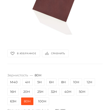
В ИЗБРАННОЕ
СРАВНИТЬ
Зернистость
—
80Н
М40
4Н
5Н
6Н
8Н
10Н
12Н
16Н
20Н
25Н
32Н
40Н
50Н
63Н
80Н
100Н