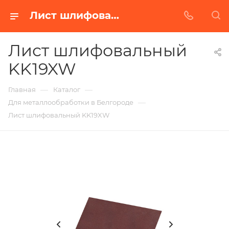
Лист шлифовальный KK19XW в Белгороде | Купить по недорогой цене от Абразивного Завода
Лист шлифовальный
KK19XW
—
—
Главная
Каталог
—
Для металлообработки в Белгороде
Лист шлифовальный KK19XW