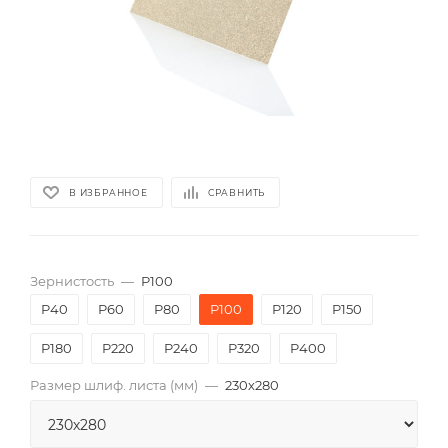
В ИЗБРАННОЕ
СРАВНИТЬ
Зернистость
—
P100
P40
P60
P80
P100
P120
P150
P180
P220
P240
P320
P400
Размер шлиф. листа (мм)
—
230х280