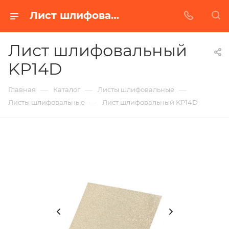
Лист шлифовальный KP14D в Белгороде | Купить по недорогой цене от Абразивного Завода
Лист шлифовальный
KP14D
—
—
—
Главная
Каталог
Листы шлифовальные
—
Листы шлифовальные
Лист шлифовальный KP14D