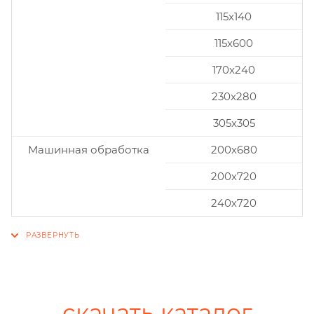
115x140
115x600
170x240
230x280
305x305
Машинная обработка
200х680
200х720
240х720
скачать каталог