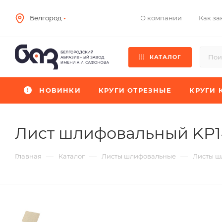
О компании
Как за
Белгород
КАТАЛОГ
НОВИНКИ
КРУГИ ОТРЕЗНЫЕ
КРУГИ 
Лист шлифовальный KP
—
—
—
Главная
Каталог
Листы шлифовальные
Листы ш