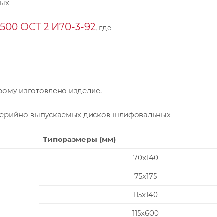
ных
00 ОСТ 2 И70-3-92
, где
ому изготовлено изделие.
серийно выпускаемых дисков шлифовальных
Типоразмеры (мм)
70x140
75x175
115x140
115x600