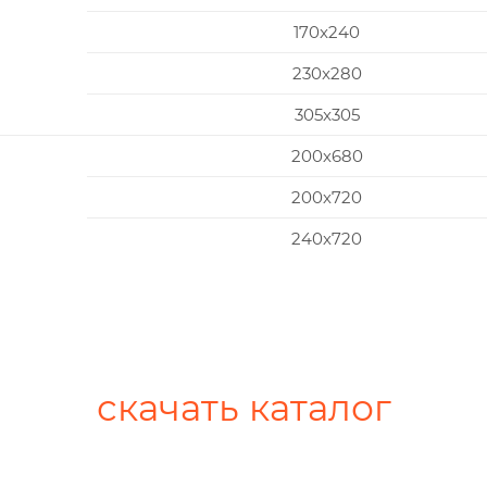
170x240
230x280
305x305
200х680
200х720
240х720
скачать каталог