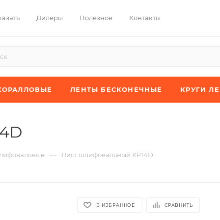
казать
Дилеры
Полезное
Контакты
КОРАЛЛОВЫЕ
ЛЕНТЫ БЕСКОНЕЧНЫЕ
КРУГИ Л
14D
—
лифовальные
Лист шлифовальный KP14D
В ИЗБРАННОЕ
СРАВНИТЬ