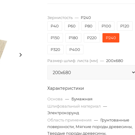
Зернистость
—
P240
P40
P60
P80
P100
P120
P150
P180
P220
P240
P320
P400
Размер шлиф. листа (мм)
—
200х680
Характеристики
Основа
—
Бумажная
Шлифовальный материал
—
Электрокорунд
Область применения
—
Грунтованные
поверхности, Мягкие породы древесины,
Твердые породы древесины,