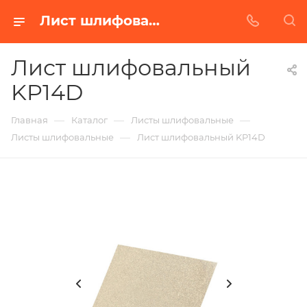
Лист шлифовальный KP14D в Белгороде | Купить по недорогой цене от Абразивного Завода
Лист шлифовальный
KP14D
—
—
—
Главная
Каталог
Листы шлифовальные
—
Листы шлифовальные
Лист шлифовальный KP14D