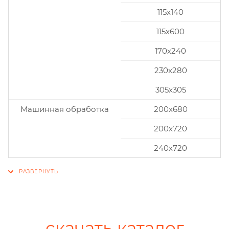
115x140
115x600
170x240
230x280
305x305
Машинная обработка
200х680
200х720
240х720
скачать каталог