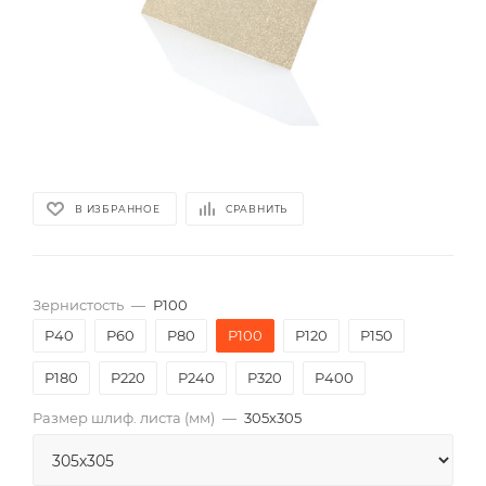
В ИЗБРАННОЕ
СРАВНИТЬ
Зернистость
—
P100
P40
P60
P80
P100
P120
P150
P180
P220
P240
P320
P400
Размер шлиф. листа (мм)
—
305х305