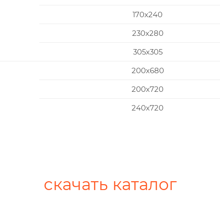
170x240
230x280
305x305
200х680
200х720
240х720
скачать каталог