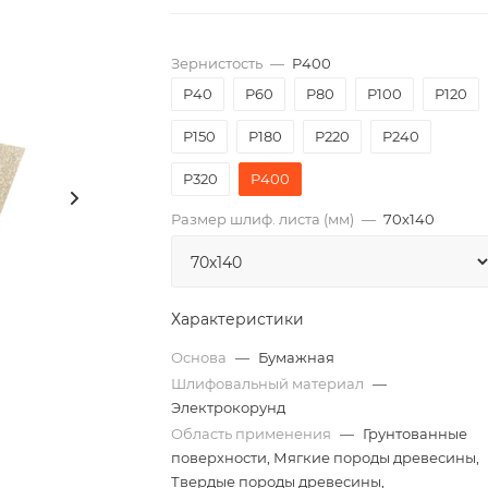
Зернистость
—
P400
P40
P60
P80
P100
P120
P150
P180
P220
P240
P320
P400
Размер шлиф. листа (мм)
—
70х140
Характеристики
Основа
—
Бумажная
Шлифовальный материал
—
Электрокорунд
Область применения
—
Грунтованные
поверхности, Мягкие породы древесины,
Твердые породы древесины,