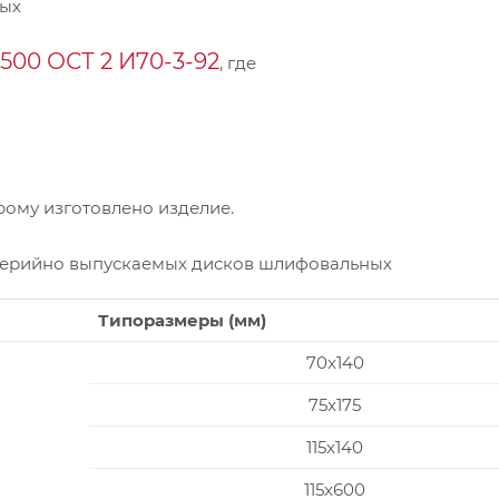
ных
00 ОСТ 2 И70-3-92
, где
ому изготовлено изделие.
серийно выпускаемых дисков шлифовальных
Типоразмеры (мм)
70x140
75x175
115x140
115x600