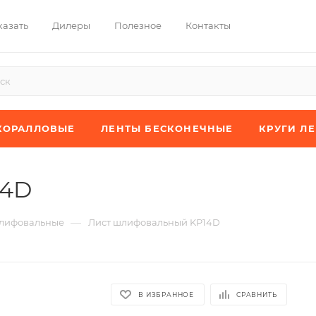
казать
Дилеры
Полезное
Контакты
КОРАЛЛОВЫЕ
ЛЕНТЫ БЕСКОНЕЧНЫЕ
КРУГИ Л
14D
—
лифовальные
Лист шлифовальный KP14D
В ИЗБРАННОЕ
СРАВНИТЬ