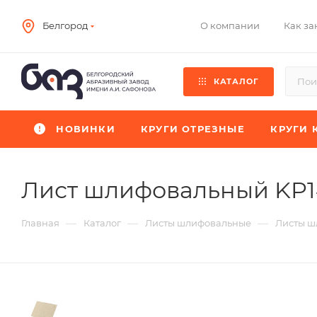
О компании
Как за
Белгород
КАТАЛОГ
НОВИНКИ
КРУГИ ОТРЕЗНЫЕ
КРУГИ 
Лист шлифовальный KP
—
—
—
Главная
Каталог
Листы шлифовальные
Листы ш