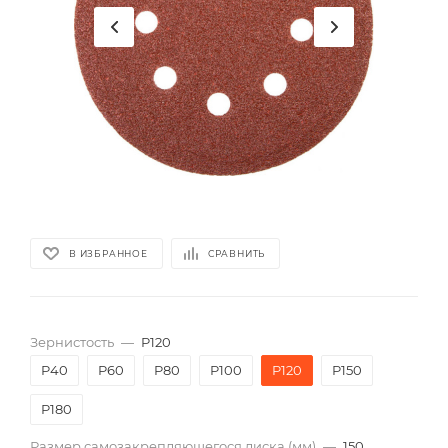
В ИЗБРАННОЕ
СРАВНИТЬ
Зернистость
—
P120
P40
P60
P80
P100
P120
P150
P180
Размер самозакрепляющегося диска (мм)
—
150