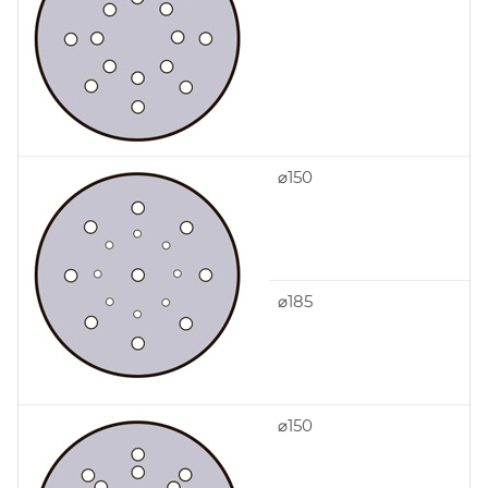
⌀150
⌀185
⌀150