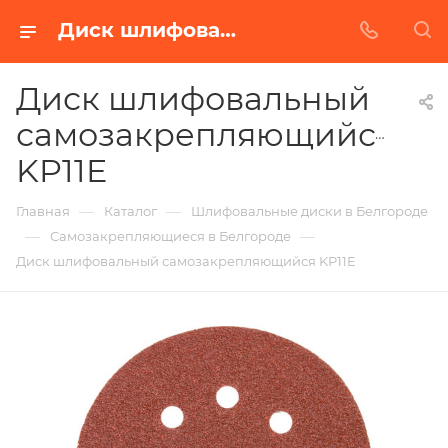
Диск шлифовальный самозакрепляющийся KP11E в Белгороде | Купить по недорогой цене от Абразивного Завода
Диск шлифовальный
самозакрепляющийся
KP11E
—
—
Главная
Каталог
Шлифовальные диски в Белгороде
—
—
Самозакрепляющиеся в Белгороде
Диск шлифовальный самозакрепляющийся KP11E