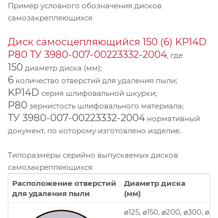
Пример условного обозначения дисков
самозакрепляющихся
Диск самосцепляющийся 150 (6) KP14D
Р80 ТУ 3980-007-00223332-2004
, где
150
диаметр диска (мм);
6
количество отверстий для удаления пыли;
KP14D
серия шлифовальной шкурки;
P80
зернистость шлифовального материала;
ТУ 3980-007-00223332-2004
нормативный
документ, по которому изготовлено изделие.
Типоразмеры серийно выпускаемых дисков
самозакрепляющихся
Расположение отверстий
Диаметр диска
для удаления пыли
(мм)
⌀125, ⌀150, ⌀200, ⌀300, ⌀3