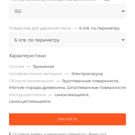
Отверстия для удаления пыли
—
6 отв. по периметру
Характеристики
Основа
—
Бумажная
Шлифовальный материал
—
Электрокорунд
Область применения
—
Грунтованные поверхности,
Мягкие породы древесины, Шпатлеванные поверхности
Метод крепления
—
самоклеющийся,
самосцепляющийся
ЗАКАЗАТЬ
Оставьте заявку и менеджер свяжется с Вами для