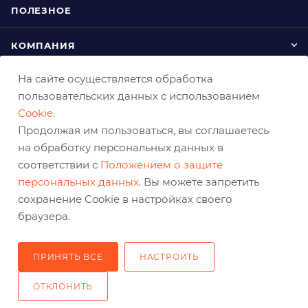
ПОЛЕЗНОЕ
КОМПАНИЯ
На сайте осуществляется обработка
КАК ЗАКАЗАТЬ
пользовательских данных с использованием
Cookie
.
Продолжая им пользоваться, вы соглашаетесь
на обработку персональных данных в
соответствии с
Положением о защите
персональных данных
. Вы можете запретить
сохранение Cookie в настройках своего
+7 (800) 333-03-32
браузера.
sale@belabraziv.ru
baz@belabraziv.ru
ПРИНЯТЬ ВСЕ
НАСТРОИТЬ
308009, Россия, г. Белгород,
ОТКЛОНИТЬ
ул. Михайловское шоссе, 2а