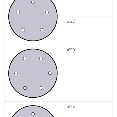
⌀127
⌀150
⌀125