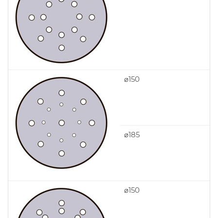
⌀150
⌀185
⌀150