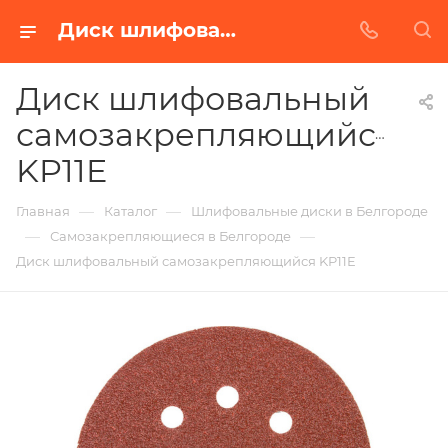
Диск шлифовальный самозакрепляющийся KP11E в Белгороде | Купить по недорогой цене от Абразивного Завода
Диск шлифовальный
самозакрепляющийся
KP11E
—
—
Главная
Каталог
Шлифовальные диски в Белгороде
—
—
Самозакрепляющиеся в Белгороде
Диск шлифовальный самозакрепляющийся KP11E