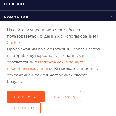
ПОЛЕЗНОЕ
КОМПАНИЯ
На сайте осуществляется обработка
КАК ЗАКАЗАТЬ
пользовательских данных с использованием
Cookie
.
Продолжая им пользоваться, вы соглашаетесь
на обработку персональных данных в
соответствии с
Положением о защите
персональных данных
. Вы можете запретить
сохранение Cookie в настройках своего
+7 (800) 333-03-32
браузера.
sale@belabraziv.ru
baz@belabraziv.ru
ПРИНЯТЬ ВСЕ
НАСТРОИТЬ
308009, Россия, г. Белгород,
ОТКЛОНИТЬ
ул. Михайловское шоссе, 2а