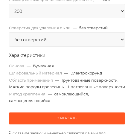
Отверстия для удаления пыли
—
без отверстий
Характеристики
Основа
—
Бумажная
Шлифовальный материал
—
Электрокорунд
Область применения
—
Грунтованные поверхности,
Мягкие породы древесины, Шпатлеванные поверхности
Метод крепления
—
самоклеющийся,
самосцепляющийся
ЗАКАЗАТЬ
Оставьте заявку и менеджер свяжется с Вами для