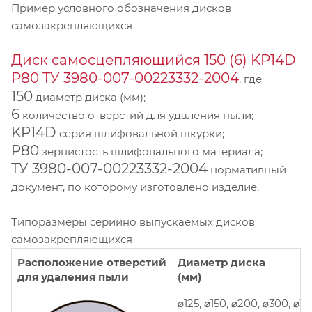
Пример условного обозначения дисков
самозакрепляющихся
Диск самосцепляющийся 150 (6) KP14D
Р80 ТУ 3980-007-00223332-2004
, где
150
диаметр диска (мм);
6
количество отверстий для удаления пыли;
KP14D
серия шлифовальной шкурки;
P80
зернистость шлифовального материала;
ТУ 3980-007-00223332-2004
нормативный
документ, по которому изготовлено изделие.
Типоразмеры серийно выпускаемых дисков
самозакрепляющихся
Расположение отверстий
Диаметр диска
для удаления пыли
(мм)
⌀125, ⌀150, ⌀200, ⌀300, ⌀3