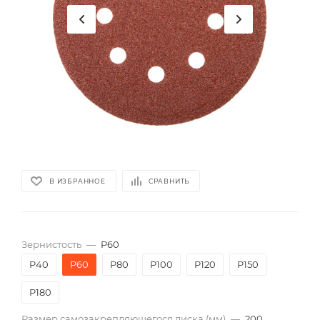
В ИЗБРАННОЕ
СРАВНИТЬ
Зернистость
—
P60
P40
P60
P80
P100
P120
P150
P180
Размер самозакрепляющегося диска (мм)
—
200