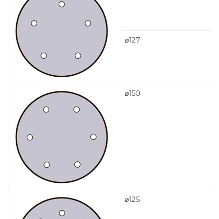
⌀127
⌀150
⌀125