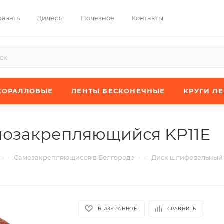
казать
Дилеры
Полезное
Контакты
КОРАЛЛОВЫЕ
ЛЕНТЫ БЕСКОНЕЧНЫЕ
КРУГИ Л
мозакрепляющийся KP11E
—
—
Самозакрепляющиеся в Белгороде
Диск шлифовальный
В ИЗБРАННОЕ
СРАВНИТЬ