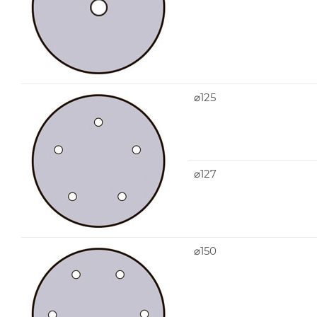
⌀125
⌀127
⌀150