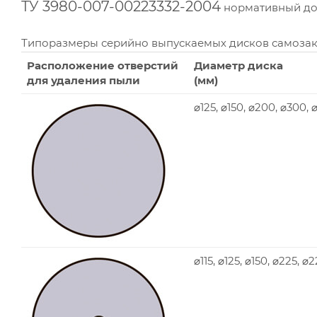
ТУ 3980-007-00223332-2004
нормативный док
Типоразмеры серийно выпускаемых дисков самоза
Расположение отверстий
Диаметр диска
для удаления пыли
(мм)
⌀125, ⌀150, ⌀200, ⌀300,
⌀115, ⌀125, ⌀150, ⌀225, ⌀