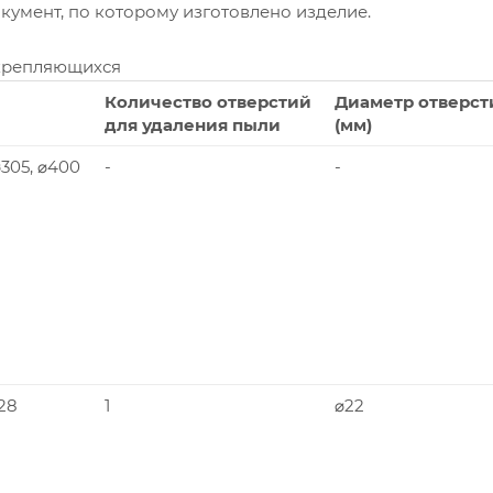
умент, по которому изготовлено изделие.
крепляющихся
Количество отверстий
Диаметр отверст
для удаления пыли
(мм)
 ⌀305, ⌀400
-
-
228
1
⌀22