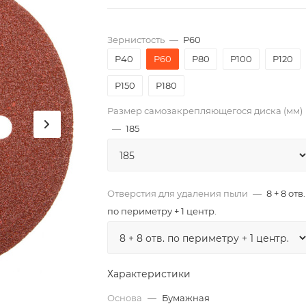
Зернистость
—
P60
P40
P60
P80
P100
P120
P150
P180
Размер самозакрепляющегося диска (мм)
—
185
Отверстия для удаления пыли
—
8 + 8 отв.
по периметру + 1 центр.
Характеристики
Основа
—
Бумажная