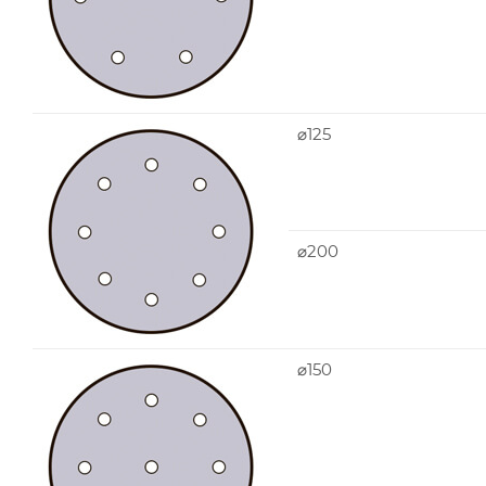
⌀125
⌀200
⌀150