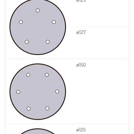
⌀127
⌀150
⌀125