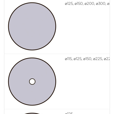
⌀125, ⌀150, ⌀200, ⌀300, ⌀3
⌀115, ⌀125, ⌀150, ⌀225, ⌀228
⌀125