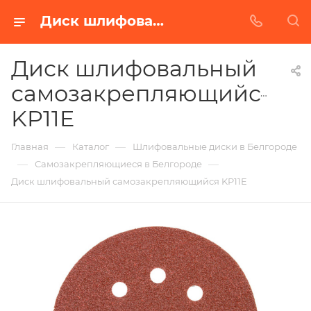
Диск шлифовальный самозакрепляющийся KP11E в Белгороде | Купить по недорогой цене от Абразивного Завода
Диск шлифовальный
самозакрепляющийся
KP11E
—
—
Главная
Каталог
Шлифовальные диски в Белгороде
—
—
Самозакрепляющиеся в Белгороде
Диск шлифовальный самозакрепляющийся KP11E