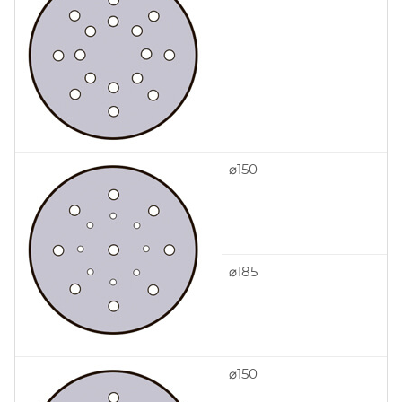
⌀150
⌀185
⌀150