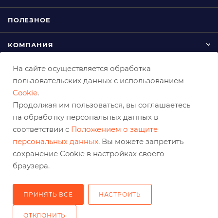
ПОЛЕЗНОЕ
КОМПАНИЯ
На сайте осуществляется обработка
КАК ЗАКАЗАТЬ
пользовательских данных с использованием
Cookie
.
Продолжая им пользоваться, вы соглашаетесь
на обработку персональных данных в
соответствии с
Положением о защите
персональных данных
. Вы можете запретить
сохранение Cookie в настройках своего
+7 (800) 333-03-32
браузера.
sale@belabraziv.ru
baz@belabraziv.ru
ПРИНЯТЬ ВСЕ
НАСТРОИТЬ
308009, Россия, г. Белгород,
ОТКЛОНИТЬ