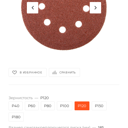
В ИЗБРАННОЕ
СРАВНИТЬ
Зернистость
—
P120
P40
P60
P80
P100
P120
P150
P180
Размер самозакрепляющегося диска (мм)
—
185