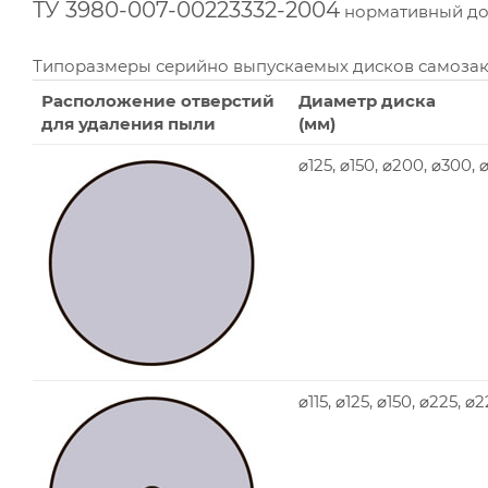
ТУ 3980-007-00223332-2004
нормативный док
Типоразмеры серийно выпускаемых дисков самоза
Расположение отверстий
Диаметр диска
для удаления пыли
(мм)
⌀125, ⌀150, ⌀200, ⌀300,
⌀115, ⌀125, ⌀150, ⌀225, ⌀