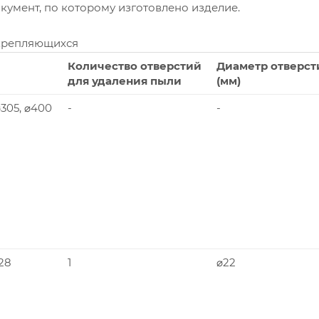
умент, по которому изготовлено изделие.
крепляющихся
Количество отверстий
Диаметр отверст
для удаления пыли
(мм)
 ⌀305, ⌀400
-
-
228
1
⌀22