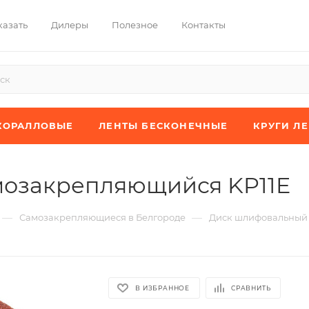
казать
Дилеры
Полезное
Контакты
КОРАЛЛОВЫЕ
ЛЕНТЫ БЕСКОНЕЧНЫЕ
КРУГИ Л
мозакрепляющийся KP11E
—
—
Самозакрепляющиеся в Белгороде
Диск шлифовальный
В ИЗБРАННОЕ
СРАВНИТЬ