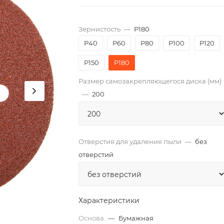
Зернистость
—
P180
P40
P60
P80
P100
P120
P150
P180
Размер самозакрепляющегося диска (мм)
—
200
Отверстия для удаления пыли
—
без
отверстий
Характеристики
Основа
—
Бумажная