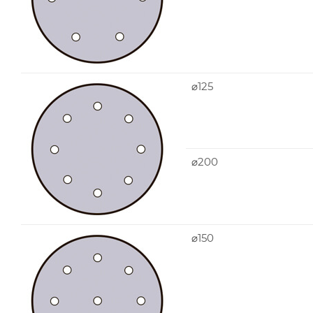
⌀125
⌀200
⌀150