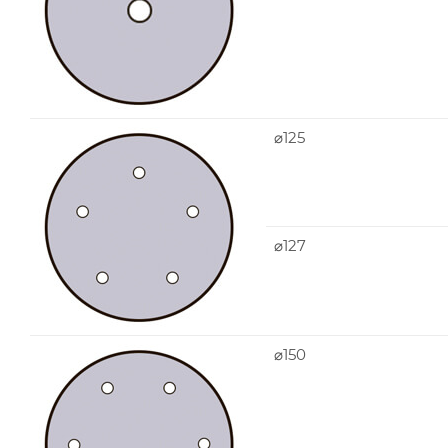
⌀125
⌀127
⌀150