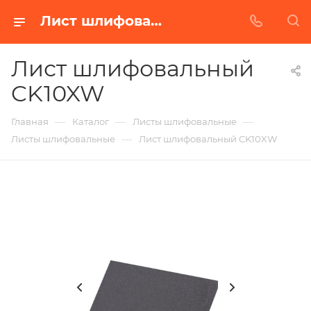
Лист шлифовальный CK10XW в Белгороде | Купить по недорогой цене от Абразивного Завода
Лист шлифовальный
CK10XW
—
—
—
Главная
Каталог
Листы шлифовальные
—
Листы шлифовальные
Лист шлифовальный CK10XW