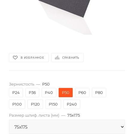
В ИЗБРАННОЕ
СРАВНИТЬ
Зернистость
—
P50
P24
P36
P40
P50
P60
P80
P100
P120
P150
P240
Размер шлиф. листа (мм)
—
75х175