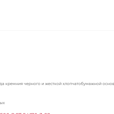
а кремния черного и жесткой хлопчатобумажной основ
ных