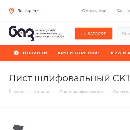
О компании
Как за
Белгород
КАТАЛОГ
НОВИНКИ
КРУГИ ОТРЕЗНЫЕ
КРУГИ 
Лист шлифовальный CK
—
—
—
Главная
Каталог
Листы шлифовальные
Листы ш