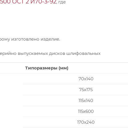
00 ОСТ 2 И70-3-92
, где
ому изготовлено изделие.
серийно выпускаемых дисков шлифовальных
Типоразмеры (мм)
70x140
75x175
115x140
115x600
170x240