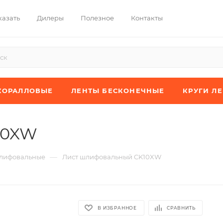
казать
Дилеры
Полезное
Контакты
КОРАЛЛОВЫЕ
ЛЕНТЫ БЕСКОНЕЧНЫЕ
КРУГИ Л
10XW
—
лифовальные
Лист шлифовальный CK10XW
В ИЗБРАННОЕ
СРАВНИТЬ