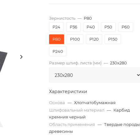
Зернистость
—
P80
P24
P36
P40
P50
P60
P80
P100
P120
P150
P240
Размер шлиф. листа (мм)
—
230х280
Характеристики
Основа
—
Хлопчатобумажная
Шлифовальный материал
—
Карбид
кремния черный
Область применения
—
Твердые породы
древесины