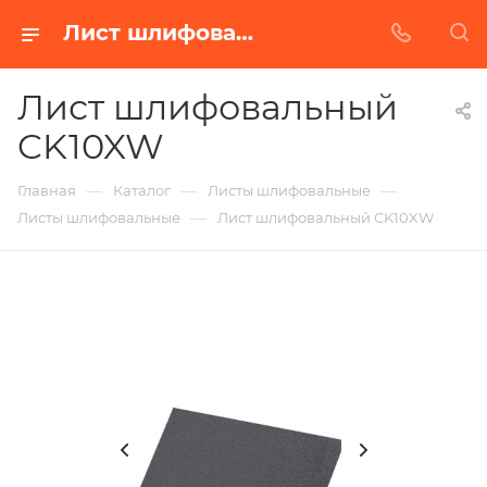
Лист шлифовальный CK10XW в Белгороде | Купить по недорогой цене от Абразивного Завода
Лист шлифовальный
CK10XW
—
—
—
Главная
Каталог
Листы шлифовальные
—
Листы шлифовальные
Лист шлифовальный CK10XW