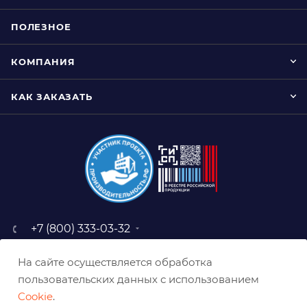
ПОЛЕЗНОЕ
КОМПАНИЯ
КАК ЗАКАЗАТЬ
+7 (800) 333-03-32
sale@belabraziv.ru
На сайте осуществляется обработка
baz@belabraziv.ru
пользовательских данных с использованием
308009, Россия, г. Белгород,
Cookie
.