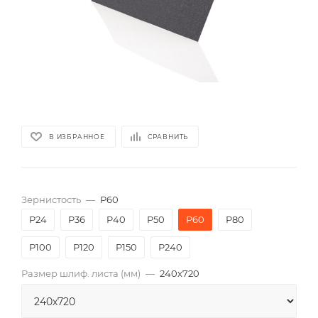
В ИЗБРАННОЕ
СРАВНИТЬ
Зернистость
—
P60
P24
P36
P40
P50
P60
P80
P100
P120
P150
P240
Размер шлиф. листа (мм)
—
240х720