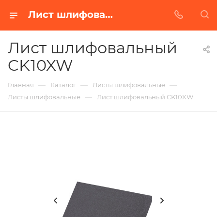
Лист шлифовальный CK10XW в Белгороде | Купить по недорогой цене от Абразивного Завода
Лист шлифовальный
CK10XW
—
—
—
Главная
Каталог
Листы шлифовальные
—
Листы шлифовальные
Лист шлифовальный CK10XW