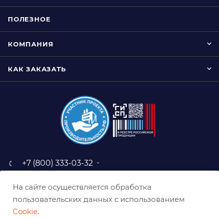
ПОЛЕЗНОЕ
КОМПАНИЯ
КАК ЗАКАЗАТЬ
+7 (800) 333-03-32
sale@belabraziv.ru
На сайте осуществляется обработка
baz@belabraziv.ru
пользовательских данных с использованием
308009, Россия, г. Белгород,
Cookie
.