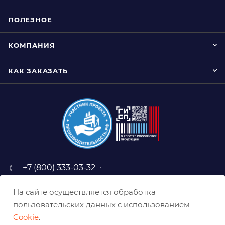
ПОЛЕЗНОЕ
КОМПАНИЯ
КАК ЗАКАЗАТЬ
+7 (800) 333-03-32
sale@belabraziv.ru
На сайте осуществляется обработка
baz@belabraziv.ru
пользовательских данных с использованием
308009, Россия, г. Белгород,
Cookie
.