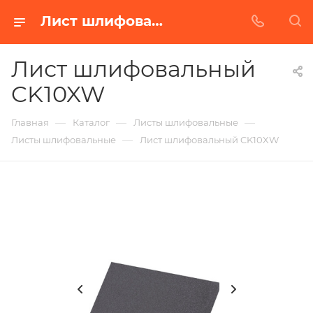
Лист шлифовальный CK10XW в Белгороде | Купить по недорогой цене от Абразивного Завода
Лист шлифовальный
CK10XW
—
—
—
Главная
Каталог
Листы шлифовальные
—
Листы шлифовальные
Лист шлифовальный CK10XW