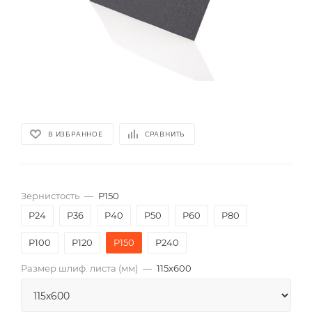
В ИЗБРАННОЕ
СРАВНИТЬ
Зернистость
—
P150
P24
P36
P40
P50
P60
P80
P100
P120
P150
P240
Размер шлиф. листа (мм)
—
115х600