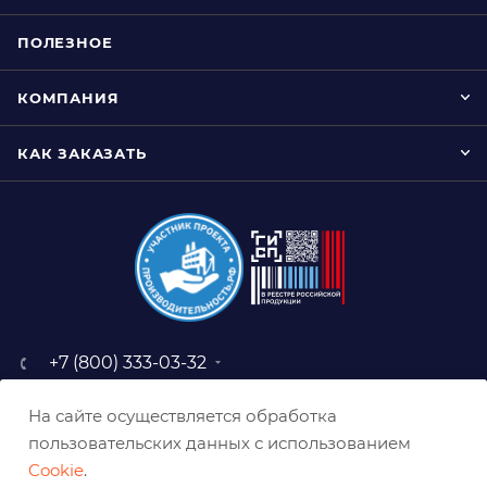
ПОЛЕЗНОЕ
КОМПАНИЯ
КАК ЗАКАЗАТЬ
+7 (800) 333-03-32
sale@belabraziv.ru
На сайте осуществляется обработка
baz@belabraziv.ru
пользовательских данных с использованием
308009, Россия, г. Белгород,
Cookie
.