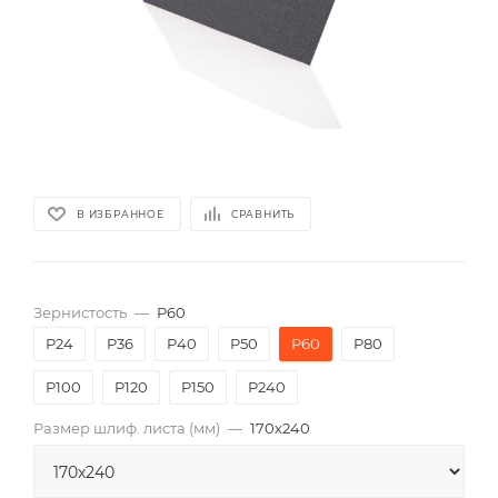
В ИЗБРАННОЕ
СРАВНИТЬ
Зернистость
—
P60
P24
P36
P40
P50
P60
P80
P100
P120
P150
P240
Размер шлиф. листа (мм)
—
170х240