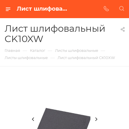
Лист шлифовальный CK10XW в Белгороде | Купить по недорогой цене от Абразивного Завода
Лист шлифовальный
CK10XW
—
—
—
Главная
Каталог
Листы шлифовальные
—
Листы шлифовальные
Лист шлифовальный CK10XW