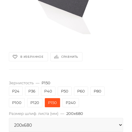
В ИЗБРАННОЕ
СРАВНИТЬ
Зернистость
—
P150
P24
P36
P40
P50
P60
P80
P100
P120
P150
P240
Размер шлиф. листа (мм)
—
200х680