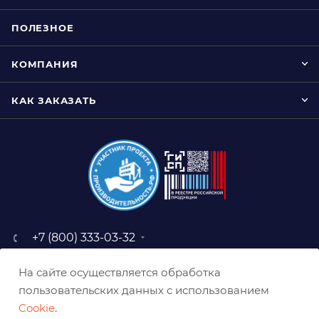
ПОЛЕЗНОЕ
КОМПАНИЯ
КАК ЗАКАЗАТЬ
+7 (800) 333-03-32
sale@belabraziv.ru
На сайте осуществляется обработка
baz@belabraziv.ru
пользовательских данных с использованием
308009, Россия, г. Белгород,
Cookie
.