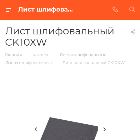
Лист шлифовальный CK10XW в Белгороде | Купить по недорогой цене от Абразивного Завода
Лист шлифовальный
CK10XW
—
—
—
Главная
Каталог
Листы шлифовальные
—
Листы шлифовальные
Лист шлифовальный CK10XW