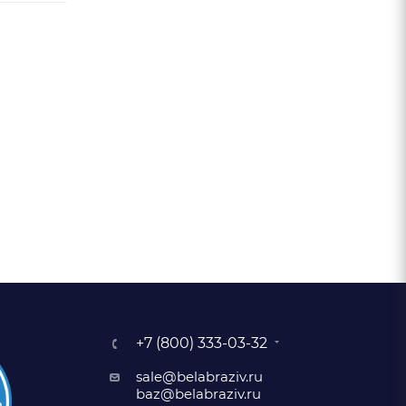
+7 (800) 333-03-32
sale@belabraziv.ru
baz@belabraziv.ru