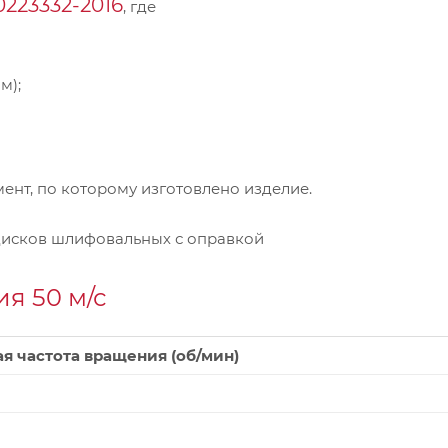
0223332-2016
, где
м);
нт, по которому изготовлено изделие.
дисков шлифовальных с оправкой
я 50 м/с
я частота вращения (об/мин)