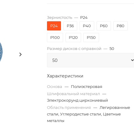
Зернистость
—
P24
P24
P36
P40
P60
P80
P100
P120
P150
Размер дисков с оправкой
—
50
Характеристики
Основа
—
Полиэстеровая
Шлифовальный материал
—
Электрокорунд циркониевый
Область применения
—
Легированные
стали, Углеродистые стали, Цветные
металлы