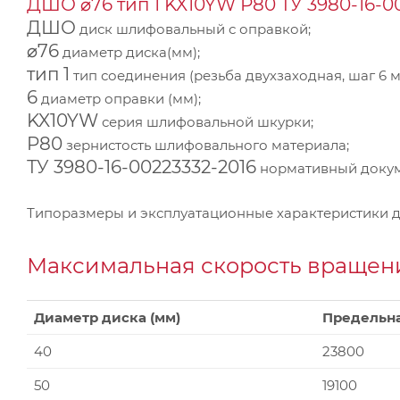
ДШО ⌀76 тип 1 KX10YW Р80 ТУ 3980-16-0
ДШО
диск шлифовальный с оправкой;
⌀76
диаметр диска(мм);
тип 1
тип соединения (резьба двухзаходная, шаг 6 м
6
диаметр оправки (мм);
KX10YW
серия шлифовальной шкурки;
P80
зернистость шлифовального материала;
ТУ 3980-16-00223332-2016
нормативный докуме
Типоразмеры и эксплуатационные характеристики 
Максимальная скорость вращени
Диаметр диска (мм)
Предельна
40
23800
50
19100