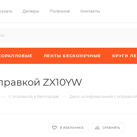
казать
Дилеры
Полезное
Контакты
КОРАЛЛОВЫЕ
ЛЕНТЫ БЕСКОНЕЧНЫЕ
КРУГИ Л
правкой ZX10YW
—
—
С оправкой в Белгороде
Диск шлифовальный с оправко
В ИЗБРАННОЕ
СРАВНИТЬ