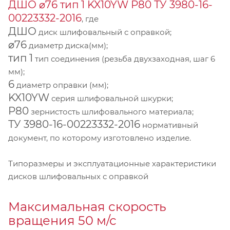
ДШО ⌀76 тип 1 KX10YW Р80 ТУ 3980-16-
00223332-2016
, где
ДШО
диск шлифовальный с оправкой;
⌀76
диаметр диска(мм);
тип 1
тип соединения (резьба двухзаходная, шаг 6
мм);
6
диаметр оправки (мм);
KX10YW
серия шлифовальной шкурки;
P80
зернистость шлифовального материала;
ТУ 3980-16-00223332-2016
нормативный
документ, по которому изготовлено изделие.
Типоразмеры и эксплуатационные характеристики
дисков шлифовальных с оправкой
Максимальная скорость
вращения 50 м/с