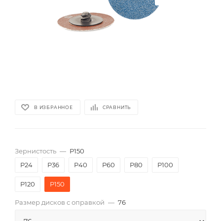
В ИЗБРАННОЕ
СРАВНИТЬ
Зернистость
—
P150
P24
P36
P40
P60
P80
P100
P120
P150
Размер дисков с оправкой
—
76