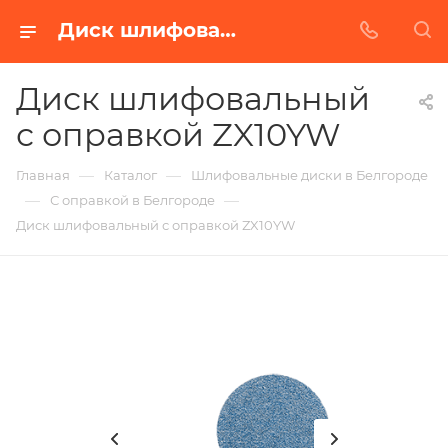
Диск шлифовальный с оправкой ZX10YW в Белгороде | Купить по недорогой цене от Абразивного Завода
Диск шлифовальный
с оправкой ZX10YW
—
—
Главная
Каталог
Шлифовальные диски в Белгороде
—
—
С оправкой в Белгороде
Диск шлифовальный с оправкой ZX10YW