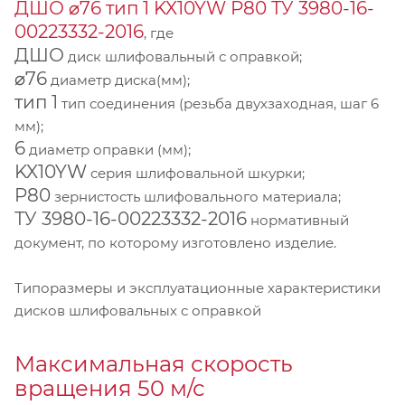
ДШО ⌀76 тип 1 KX10YW Р80 ТУ 3980-16-
00223332-2016
, где
ДШО
диск шлифовальный с оправкой;
⌀76
диаметр диска(мм);
тип 1
тип соединения (резьба двухзаходная, шаг 6
мм);
6
диаметр оправки (мм);
KX10YW
серия шлифовальной шкурки;
P80
зернистость шлифовального материала;
ТУ 3980-16-00223332-2016
нормативный
документ, по которому изготовлено изделие.
Типоразмеры и эксплуатационные характеристики
дисков шлифовальных с оправкой
Максимальная скорость
вращения 50 м/с