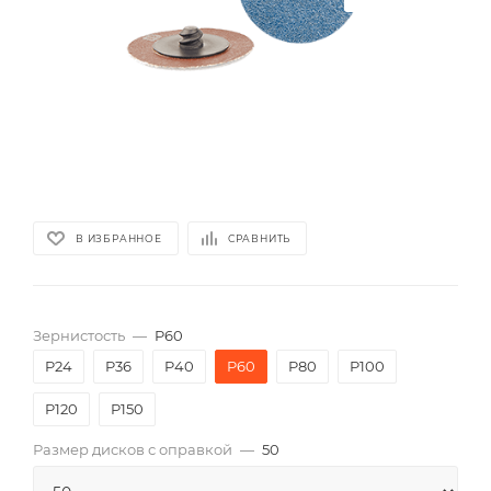
В ИЗБРАННОЕ
СРАВНИТЬ
Зернистость
—
P60
P24
P36
P40
P60
P80
P100
P120
P150
Размер дисков с оправкой
—
50