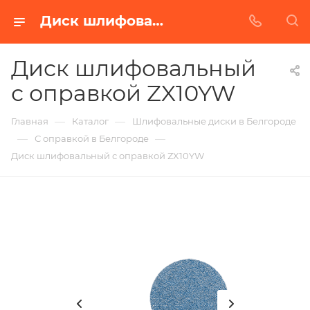
Диск шлифовальный с оправкой ZX10YW в Белгороде | Купить по недорогой цене от Абразивного Завода
Диск шлифовальный
с оправкой ZX10YW
—
—
Главная
Каталог
Шлифовальные диски в Белгороде
—
—
С оправкой в Белгороде
Диск шлифовальный с оправкой ZX10YW