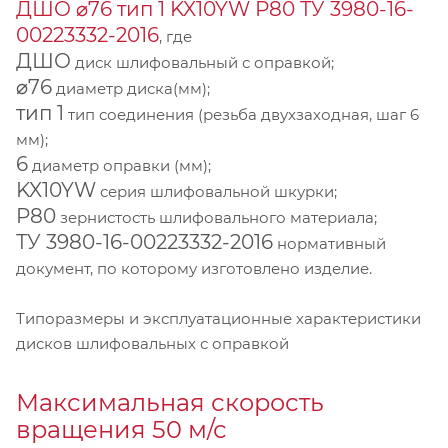
ДШО ⌀76 тип 1 KX10YW Р80 ТУ 3980-16-
00223332-2016
, где
ДШО
диск шлифовальный с оправкой;
⌀76
диаметр диска(мм);
тип 1
тип соединения (резьба двухзаходная, шаг 6
мм);
6
диаметр оправки (мм);
KX10YW
серия шлифовальной шкурки;
P80
зернистость шлифовального материала;
ТУ 3980-16-00223332-2016
нормативный
документ, по которому изготовлено изделие.
Типоразмеры и эксплуатационные характеристики
дисков шлифовальных с оправкой
Максимальная скорость
вращения 50 м/с