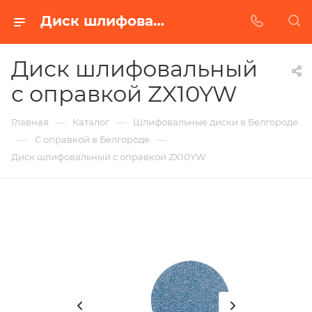
Диск шлифовальный с оправкой ZX10YW в Белгороде | Купить по недорогой цене от Абразивного Завода
Диск шлифовальный
с оправкой ZX10YW
—
—
Главная
Каталог
Шлифовальные диски в Белгороде
—
—
С оправкой в Белгороде
Диск шлифовальный с оправкой ZX10YW