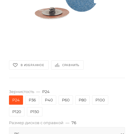
В ИЗБРАННОЕ
СРАВНИТЬ
Зернистость
—
P24
P24
P36
P40
P60
P80
P100
P120
P150
Размер дисков с оправкой
—
76