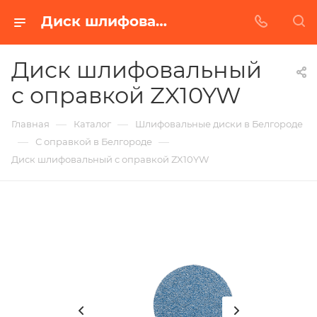
Диск шлифовальный с оправкой ZX10YW в Белгороде | Купить по недорогой цене от Абразивного Завода
Диск шлифовальный
с оправкой ZX10YW
—
—
Главная
Каталог
Шлифовальные диски в Белгороде
—
—
С оправкой в Белгороде
Диск шлифовальный с оправкой ZX10YW