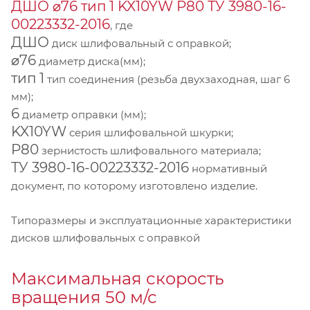
ДШО ⌀76 тип 1 KX10YW Р80 ТУ 3980-16-
00223332-2016
, где
ДШО
диск шлифовальный с оправкой;
⌀76
диаметр диска(мм);
тип 1
тип соединения (резьба двухзаходная, шаг 6
мм);
6
диаметр оправки (мм);
KX10YW
серия шлифовальной шкурки;
P80
зернистость шлифовального материала;
ТУ 3980-16-00223332-2016
нормативный
документ, по которому изготовлено изделие.
Типоразмеры и эксплуатационные характеристики
дисков шлифовальных с оправкой
Максимальная скорость
вращения 50 м/с