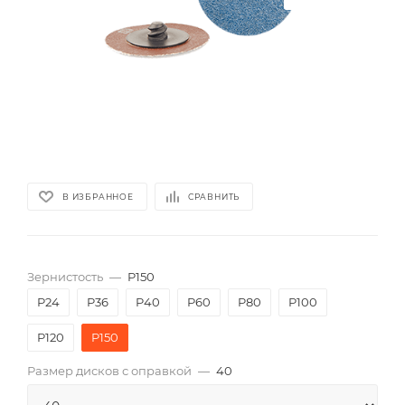
В ИЗБРАННОЕ
СРАВНИТЬ
Зернистость
—
P150
P24
P36
P40
P60
P80
P100
P120
P150
Размер дисков с оправкой
—
40