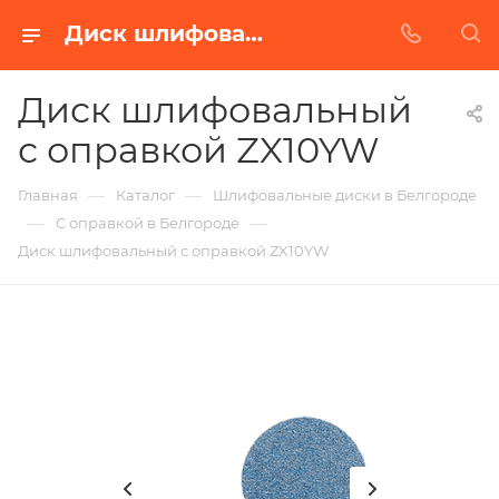
Диск шлифовальный с оправкой ZX10YW в Белгороде | Купить по недорогой цене от Абразивного Завода
Диск шлифовальный
с оправкой ZX10YW
—
—
Главная
Каталог
Шлифовальные диски в Белгороде
—
—
С оправкой в Белгороде
Диск шлифовальный с оправкой ZX10YW