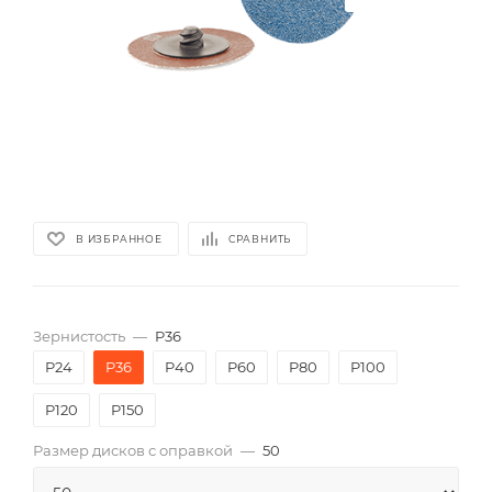
В ИЗБРАННОЕ
СРАВНИТЬ
Зернистость
—
P36
P24
P36
P40
P60
P80
P100
P120
P150
Размер дисков с оправкой
—
50