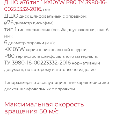
ДШО ⌀76 тип 1 KX10YW Р80 ТУ 3980-16-
00223332-2016
, где
ДШО
диск шлифовальный с оправкой;
⌀76
диаметр диска(мм);
тип 1
тип соединения (резьба двухзаходная, шаг 6
мм);
6
диаметр оправки (мм);
KX10YW
серия шлифовальной шкурки;
P80
зернистость шлифовального материала;
ТУ 3980-16-00223332-2016
нормативный
документ, по которому изготовлено изделие.
Типоразмеры и эксплуатационные характеристики
дисков шлифовальных с оправкой
Максимальная скорость
вращения 50 м/с