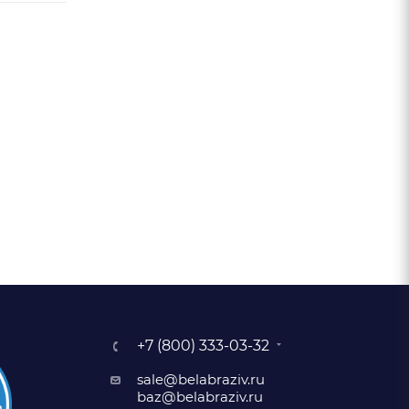
+7 (800) 333-03-32
sale@belabraziv.ru
baz@belabraziv.ru