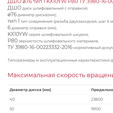
ДШО ⌀76 тип 1 KX10YW Р80 ТУ 3980-16-0
ДШО
диск шлифовальный с оправкой;
⌀76
диаметр диска(мм);
тип 1
тип соединения (резьба двухзаходная, шаг 6 м
6
диаметр оправки (мм);
KX10YW
серия шлифовальной шкурки;
P80
зернистость шлифовального материала;
ТУ 3980-16-00223332-2016
нормативный докуме
Типоразмеры и эксплуатационные характеристики 
Максимальная скорость вращени
Диаметр диска (мм)
Предельна
40
23800
50
19100