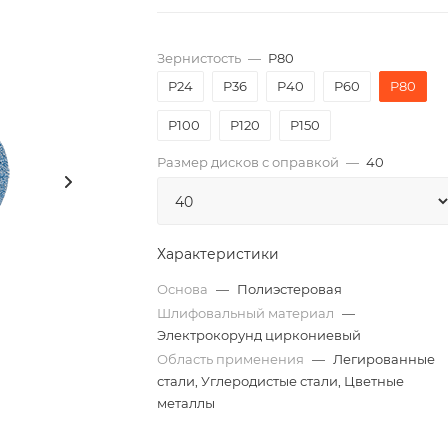
Зернистость
—
P80
P24
P36
P40
P60
P80
P100
P120
P150
Размер дисков с оправкой
—
40
Характеристики
Основа
—
Полиэстеровая
Шлифовальный материал
—
Электрокорунд циркониевый
Область применения
—
Легированные
стали, Углеродистые стали, Цветные
металлы