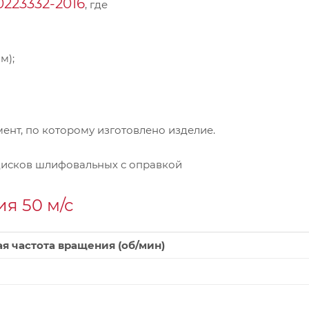
0223332-2016
, где
м);
нт, по которому изготовлено изделие.
дисков шлифовальных с оправкой
я 50 м/с
я частота вращения (об/мин)