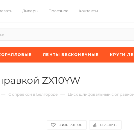
казать
Дилеры
Полезное
Контакты
КОРАЛЛОВЫЕ
ЛЕНТЫ БЕСКОНЕЧНЫЕ
КРУГИ Л
правкой ZX10YW
—
—
С оправкой в Белгороде
Диск шлифовальный с оправко
В ИЗБРАННОЕ
СРАВНИТЬ