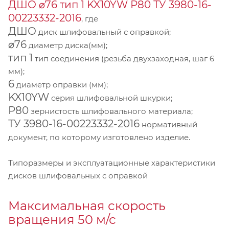
ДШО ⌀76 тип 1 KX10YW Р80 ТУ 3980-16-
00223332-2016
, где
ДШО
диск шлифовальный с оправкой;
⌀76
диаметр диска(мм);
тип 1
тип соединения (резьба двухзаходная, шаг 6
мм);
6
диаметр оправки (мм);
KX10YW
серия шлифовальной шкурки;
P80
зернистость шлифовального материала;
ТУ 3980-16-00223332-2016
нормативный
документ, по которому изготовлено изделие.
Типоразмеры и эксплуатационные характеристики
дисков шлифовальных с оправкой
Максимальная скорость
вращения 50 м/с