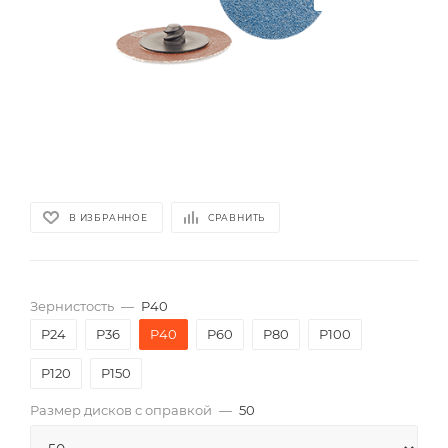
В ИЗБРАННОЕ
СРАВНИТЬ
Зернистость
—
P40
P24
P36
P40
P60
P80
P100
P120
P150
Размер дисков с оправкой
—
50