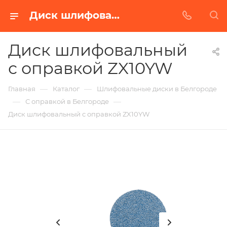
Диск шлифовальный с оправкой ZX10YW в Белгороде | Купить по недорогой цене от Абразивного Завода
Диск шлифовальный
с оправкой ZX10YW
—
—
Главная
Каталог
Шлифовальные диски в Белгороде
—
—
С оправкой в Белгороде
Диск шлифовальный с оправкой ZX10YW