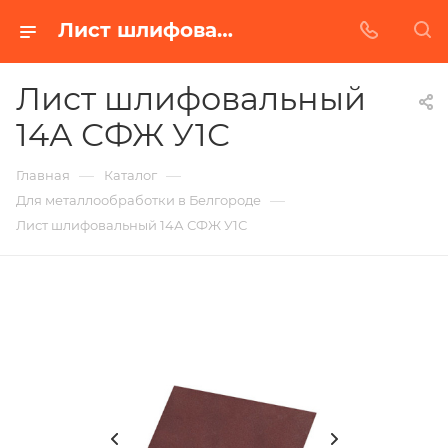
Лист шлифовальный 14А СФЖ У1С в Белгороде | Купить по недорогой цене от Абразивного Завода
Лист шлифовальный
14А СФЖ У1С
—
—
Главная
Каталог
—
Для металлообработки в Белгороде
Лист шлифовальный 14А СФЖ У1С