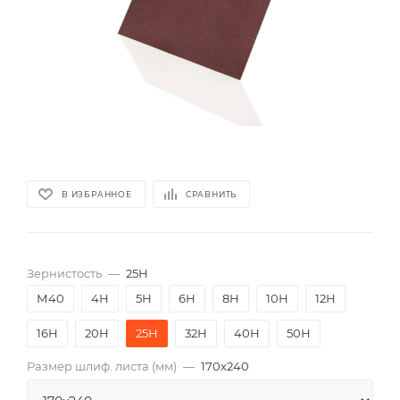
В ИЗБРАННОЕ
СРАВНИТЬ
Зернистость
—
25Н
М40
4Н
5Н
6Н
8Н
10Н
12Н
16Н
20Н
25Н
32Н
40Н
50Н
Размер шлиф. листа (мм)
—
170х240