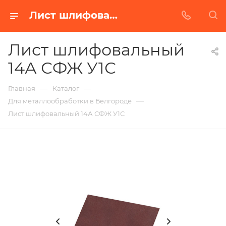
Лист шлифовальный 14А СФЖ У1С в Белгороде | Купить по недорогой цене от Абразивного Завода
Лист шлифовальный
14А СФЖ У1С
—
—
Главная
Каталог
—
Для металлообработки в Белгороде
Лист шлифовальный 14А СФЖ У1С