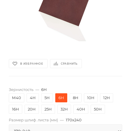
В ИЗБРАННОЕ
СРАВНИТЬ
Зернистость
—
6Н
М40
4Н
5Н
6Н
8Н
10Н
12Н
16Н
20Н
25Н
32Н
40Н
50Н
Размер шлиф. листа (мм)
—
170х240