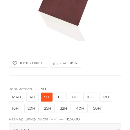
В ИЗБРАННОЕ
СРАВНИТЬ
Зернистость
—
5Н
М40
4Н
5Н
6Н
8Н
10Н
12Н
16Н
20Н
25Н
32Н
40Н
50Н
Размер шлиф. листа (мм)
—
115х600