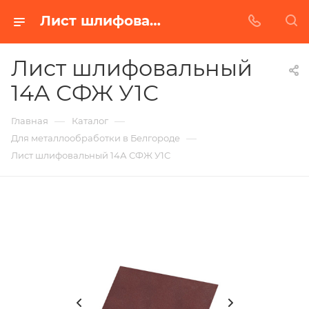
Лист шлифовальный 14А СФЖ У1С в Белгороде | Купить по недорогой цене от Абразивного Завода
Лист шлифовальный
14А СФЖ У1С
—
—
Главная
Каталог
—
Для металлообработки в Белгороде
Лист шлифовальный 14А СФЖ У1С