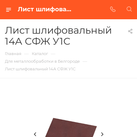
Лист шлифовальный 14А СФЖ У1С в Белгороде | Купить по недорогой цене от Абразивного Завода
Лист шлифовальный
14А СФЖ У1С
—
—
Главная
Каталог
—
Для металлообработки в Белгороде
Лист шлифовальный 14А СФЖ У1С