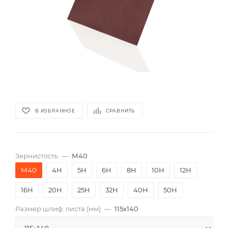
В ИЗБРАННОЕ
СРАВНИТЬ
Зернистость
—
М40
М40
4Н
5Н
6Н
8Н
10Н
12Н
16Н
20Н
25Н
32Н
40Н
50Н
Размер шлиф. листа (мм)
—
115х140