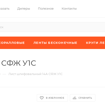
казать
Дилеры
Полезное
Контакты
КОРАЛЛОВЫЕ
ЛЕНТЫ БЕСКОНЕЧНЫЕ
КРУГИ Л
 СФЖ У1С
—
е
Лист шлифовальный 14А СФЖ У1С
В ИЗБРАННОЕ
СРАВНИТЬ