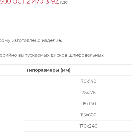
00 ОСТ 2 И70-3-92
, где
ому изготовлено изделие.
серийно выпускаемых дисков шлифовальных
Типоразмеры (мм)
70x140
75x175
115x140
115x600
170x240