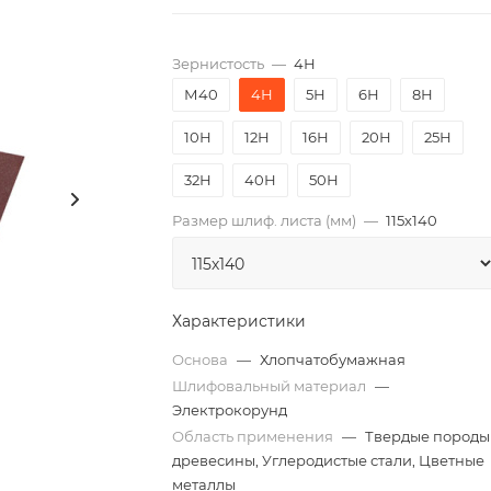
Зернистость
—
4Н
М40
4Н
5Н
6Н
8Н
10Н
12Н
16Н
20Н
25Н
32Н
40Н
50Н
Размер шлиф. листа (мм)
—
115х140
Характеристики
Основа
—
Хлопчатобумажная
Шлифовальный материал
—
Электрокорунд
Область применения
—
Твердые породы
древесины, Углеродистые стали, Цветные
металлы