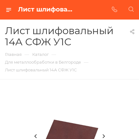
Лист шлифовальный 14А СФЖ У1С в Белгороде | Купить по недорогой цене от Абразивного Завода
Лист шлифовальный
14А СФЖ У1С
—
—
Главная
Каталог
—
Для металлообработки в Белгороде
Лист шлифовальный 14А СФЖ У1С