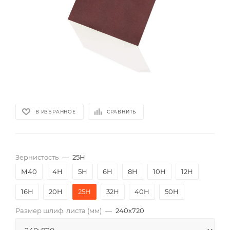
В ИЗБРАННОЕ
СРАВНИТЬ
Зернистость
—
25Н
М40
4Н
5Н
6Н
8Н
10Н
12Н
16Н
20Н
25Н
32Н
40Н
50Н
Размер шлиф. листа (мм)
—
240х720