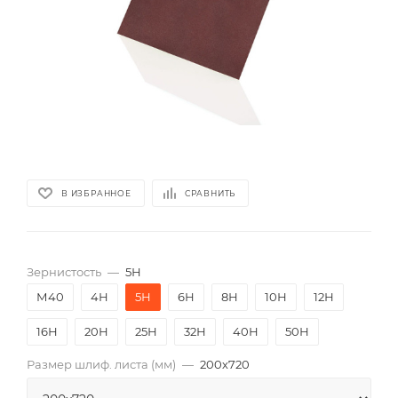
В ИЗБРАННОЕ
СРАВНИТЬ
Зернистость
—
5Н
М40
4Н
5Н
6Н
8Н
10Н
12Н
16Н
20Н
25Н
32Н
40Н
50Н
Размер шлиф. листа (мм)
—
200х720