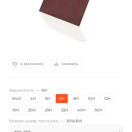
В ИЗБРАННОЕ
СРАВНИТЬ
Зернистость
—
6Н
М40
4Н
5Н
6Н
8Н
10Н
12Н
16Н
20Н
25Н
32Н
40Н
50Н
Размер шлиф. листа (мм)
—
305х305