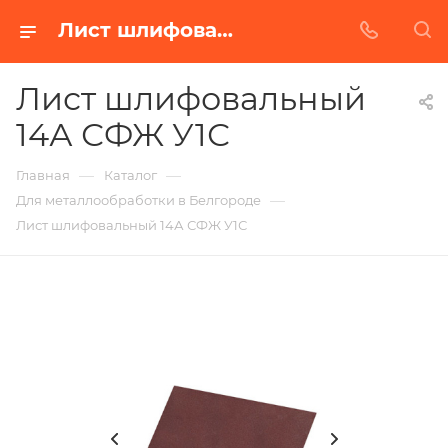
Лист шлифовальный 14А СФЖ У1С в Белгороде | Купить по недорогой цене от Абразивного Завода
Лист шлифовальный
14А СФЖ У1С
—
—
Главная
Каталог
—
Для металлообработки в Белгороде
Лист шлифовальный 14А СФЖ У1С