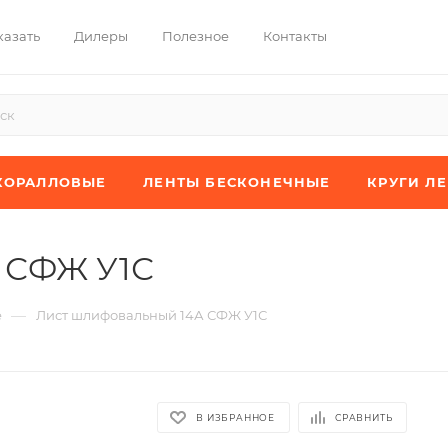
казать
Дилеры
Полезное
Контакты
КОРАЛЛОВЫЕ
ЛЕНТЫ БЕСКОНЕЧНЫЕ
КРУГИ Л
 СФЖ У1С
—
е
Лист шлифовальный 14А СФЖ У1С
В ИЗБРАННОЕ
СРАВНИТЬ