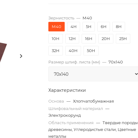
Зернистость
—
М40
М40
4Н
5Н
6Н
8Н
10Н
12Н
16Н
20Н
25Н
32Н
40Н
50Н
Размер шлиф. листа (мм)
—
70х140
Характеристики
Основа
—
Хлопчатобумажная
Шлифовальный материал
—
Электрокорунд
Область применения
—
Твердые породы
древесины, Углеродистые стали, Цветные
металлы