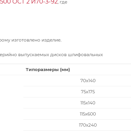
00 ОСТ 2 И70-3-92
, где
ому изготовлено изделие.
серийно выпускаемых дисков шлифовальных
Типоразмеры (мм)
70x140
75x175
115x140
115x600
170x240