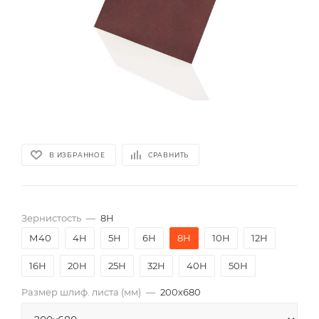
В ИЗБРАННОЕ
СРАВНИТЬ
Зернистость
—
8Н
М40
4Н
5Н
6Н
8Н
10Н
12Н
16Н
20Н
25Н
32Н
40Н
50Н
Размер шлиф. листа (мм)
—
200х680