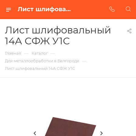
Лист шлифовальный 14А СФЖ У1С в Белгороде | Купить по недорогой цене от Абразивного Завода
Лист шлифовальный
14А СФЖ У1С
—
—
Главная
Каталог
—
Для металлообработки в Белгороде
Лист шлифовальный 14А СФЖ У1С