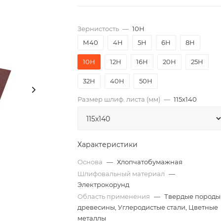
Зернистость
—
10Н
М40
4Н
5Н
6Н
8Н
10Н
12Н
16Н
20Н
25Н
32Н
40Н
50Н
Размер шлиф. листа (мм)
—
115х140
Характеристики
Основа
—
Хлопчатобумажная
Шлифовальный материал
—
Электрокорунд
Область применения
—
Твердые породы
древесины, Углеродистые стали, Цветные
металлы