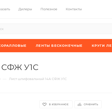
казать
Дилеры
Полезное
Контакты
КОРАЛЛОВЫЕ
ЛЕНТЫ БЕСКОНЕЧНЫЕ
КРУГИ Л
 СФЖ У1С
—
е
Лист шлифовальный 14А СФЖ У1С
В ИЗБРАННОЕ
СРАВНИТЬ