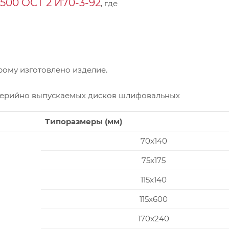
00 ОСТ 2 И70-3-92
, где
ому изготовлено изделие.
серийно выпускаемых дисков шлифовальных
Типоразмеры (мм)
70x140
75x175
115x140
115x600
170x240