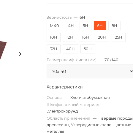
Зернистость
—
6Н
М40
4Н
5Н
6Н
8Н
10Н
12Н
16Н
20Н
25Н
32Н
40Н
50Н
Размер шлиф. листа (мм)
—
70х140
Характеристики
Основа
—
Хлопчатобумажная
Шлифовальный материал
—
Электрокорунд
Область применения
—
Твердые породы
древесины, Углеродистые стали, Цветные
металлы