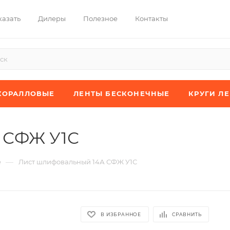
казать
Дилеры
Полезное
Контакты
КОРАЛЛОВЫЕ
ЛЕНТЫ БЕСКОНЕЧНЫЕ
КРУГИ Л
 СФЖ У1С
—
е
Лист шлифовальный 14А СФЖ У1С
В ИЗБРАННОЕ
СРАВНИТЬ