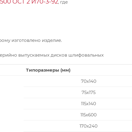
00 ОСТ 2 И70-3-92
, где
ому изготовлено изделие.
серийно выпускаемых дисков шлифовальных
Типоразмеры (мм)
70x140
75x175
115x140
115x600
170x240