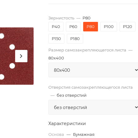
Зернистость
—
P80
P40
P60
P80
P100
P120
P150
P180
Размер самозакрепляющегося листа
—
80х400
Отверстия самозакрепляющегося листа
—
без отверстий
Характеристики
Основа
—
Бумажная