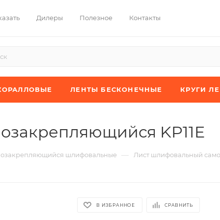
казать
Дилеры
Полезное
Контакты
КОРАЛЛОВЫЕ
ЛЕНТЫ БЕСКОНЕЧНЫЕ
КРУГИ Л
озакрепляющийся KP11E
—
мозакрепляющийся шлифовальные
Лист шлифовальный сам
В ИЗБРАННОЕ
СРАВНИТЬ