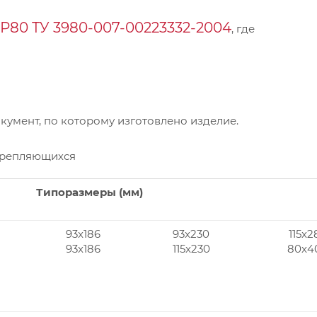
Р80 ТУ 3980-007-00223332-2004
, где
умент, по которому изготовлено изделие.
крепляющихся
Типоразмеры (мм)
93x186
93x230
115x2
93x186
115x230
80x4