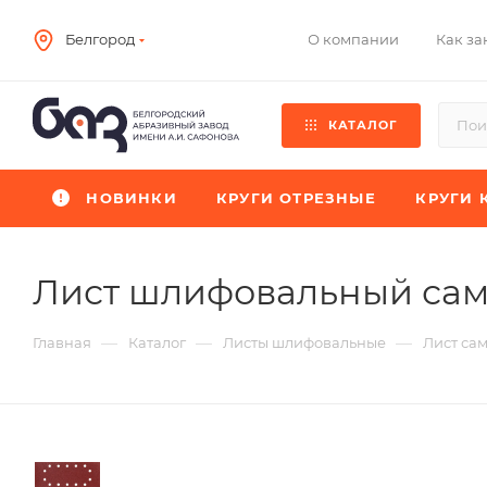
О компании
Как за
Белгород
КАТАЛОГ
НОВИНКИ
КРУГИ ОТРЕЗНЫЕ
КРУГИ 
Лист шлифовальный сам
—
—
—
Главная
Каталог
Листы шлифовальные
Лист са