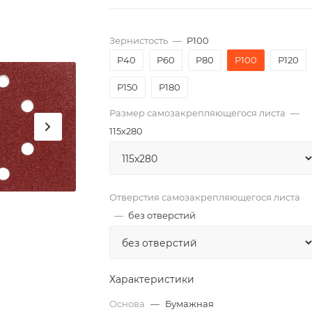
Зернистость
—
P100
P40
P60
P80
P100
P120
P150
P180
Размер самозакрепляющегося листа
—
115х280
Отверстия самозакрепляющегося листа
—
без отверстий
Характеристики
Основа
—
Бумажная