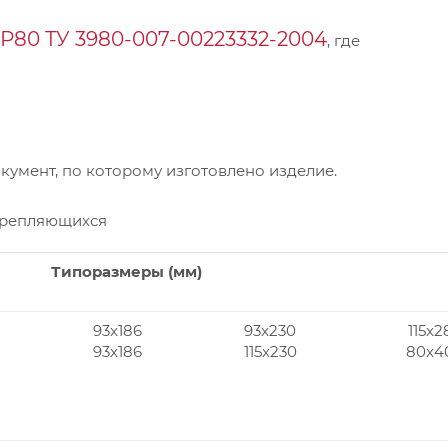
Р80 ТУ 3980-007-00223332-2004
, где
умент, по которому изготовлено изделие.
крепляющихся
Типоразмеры (мм)
93x186
93x230
115x2
93x186
115x230
80x4