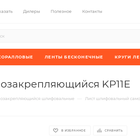
казать
Дилеры
Полезное
Контакты
КОРАЛЛОВЫЕ
ЛЕНТЫ БЕСКОНЕЧНЫЕ
КРУГИ Л
озакрепляющийся KP11E
—
мозакрепляющийся шлифовальные
Лист шлифовальный сам
В ИЗБРАННОЕ
СРАВНИТЬ