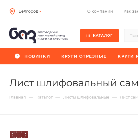
О компании
Как за
Белгород
КАТАЛОГ
НОВИНКИ
КРУГИ ОТРЕЗНЫЕ
КРУГИ 
Лист шлифовальный сам
—
—
—
Главная
Каталог
Листы шлифовальные
Лист са