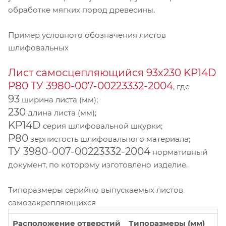
обработке мягких пород древесины.
Пример условного обозначения листов
шлифовальных
Лист самосцепляющийся 93х230 KP14D
Р80 ТУ 3980-007-00223332-2004
, где
93
ширина листа (мм);
230
длина листа (мм);
KP14D
серия шлифовальной шкурки;
Р80
зернистость шлифовального материала;
ТУ 3980-007-00223332-2004
нормативный
документ, по которому изготовлено изделие.
Типоразмеры серийно выпускаемых листов
самозакрепляющихся
Расположение отверстий
Типоразмеры (мм)