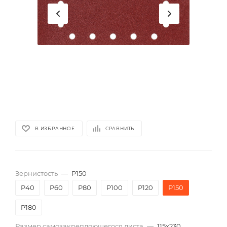
В ИЗБРАННОЕ
СРАВНИТЬ
Зернистость
—
P150
P40
P60
P80
P100
P120
P150
P180
Размер самозакрепляющегося листа
—
115х230