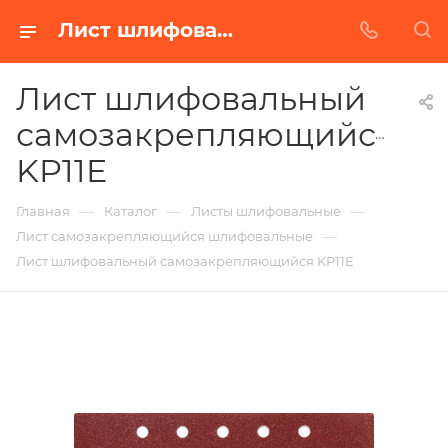
Лист шлифовальный самозакрепляющийся KP11E в Белгороде | Купить по недорогой цене от Абразивного Завода
Лист шлифовальный
самозакрепляющийся
KP11E
—
—
—
Главная
Каталог
Листы шлифовальные
—
Лист самозакрепляющийся шлифовальные
Лист шлифовальный самозакрепляющийся KP11E