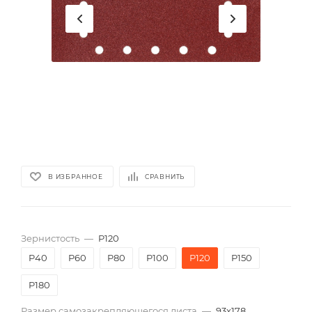
В ИЗБРАННОЕ
СРАВНИТЬ
Зернистость
—
P120
P40
P60
P80
P100
P120
P150
P180
Размер самозакрепляющегося листа
—
93х178