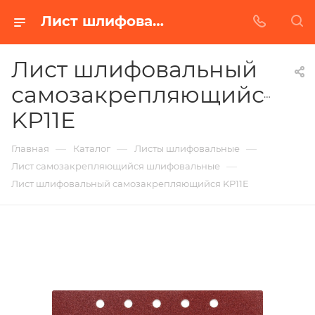
Лист шлифовальный самозакрепляющийся KP11E в Белгороде | Купить по недорогой цене от Абразивного Завода
Лист шлифовальный
самозакрепляющийся
KP11E
—
—
—
Главная
Каталог
Листы шлифовальные
—
Лист самозакрепляющийся шлифовальные
Лист шлифовальный самозакрепляющийся KP11E