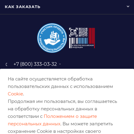
КАК ЗАКАЗАТЬ
+7 (800) 333-03-32
sale@belabraziv.ru
На сайте осуществляется обработка
baz@belabraziv.ru
пользовательских данных с использованием
308009, Россия, г. Белгород,
Cookie
.
ул. Михайловское шоссе, 2а
Продолжая им пользоваться, вы соглашаетесь
на обработку персональных данных в
соответствии с
Положением о защите
персональных данных
. Вы можете запретить
сохранение Cookie в настройках своего