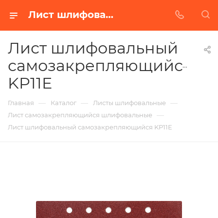
Лист шлифовальный самозакрепляющийся KP11E в Белгороде | Купить по недорогой цене от Абразивного Завода
Лист шлифовальный
самозакрепляющийся
KP11E
—
—
—
Главная
Каталог
Листы шлифовальные
—
Лист самозакрепляющийся шлифовальные
Лист шлифовальный самозакрепляющийся KP11E