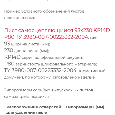
Пример условного обозначения листов
шлифовальных
Лист самосцепляющийся 93х230 KP14D
Р80 ТУ 3980-007-00223332-2004
, где
93
ширина листа (мм);
230
длина листа (мм);
KP14D
серия шлифовальной шкурки;
Р80
зернистость шлифовального материала;
ТУ 3980-007-00223332-2004
нормативный
документ, по которому изготовлено изделие.
Типоразмеры серийно выпускаемых листов
самозакрепляющихся
Расположение отверстий
Типоразмеры (мм)
для удаления пыли