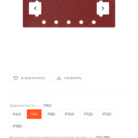
В ИЗБРАННОЕ
СРАВНИТЬ
Зернистость
—
P60
P40
P60
P80
P100
P120
P150
P180
Размер самозакрепляющегося листа
—
115х280