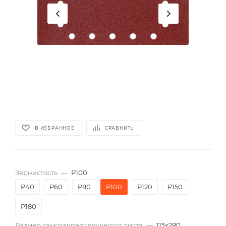
В ИЗБРАННОЕ
СРАВНИТЬ
Зернистость
—
P100
P40
P60
P80
P100
P120
P150
P180
Размер самозакрепляющегося листа
—
115х280