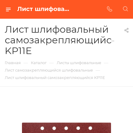
Лист шлифовальный самозакрепляющийся KP11E в Белгороде | Купить по недорогой цене от Абразивного Завода
Лист шлифовальный
самозакрепляющийся
KP11E
—
—
—
Главная
Каталог
Листы шлифовальные
—
Лист самозакрепляющийся шлифовальные
Лист шлифовальный самозакрепляющийся KP11E