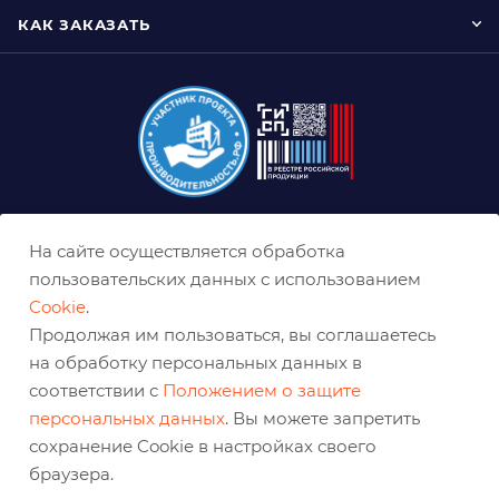
КАК ЗАКАЗАТЬ
+7 (800) 333-03-32
На сайте осуществляется обработка
пользовательских данных с использованием
sale@belabraziv.ru
baz@belabraziv.ru
Cookie
.
Продолжая им пользоваться, вы соглашаетесь
308009, Россия, г. Белгород,
на обработку персональных данных в
ул. Михайловское шоссе, 2а
соответствии с
Положением о защите
персональных данных
. Вы можете запретить
сохранение Cookie в настройках своего
браузера.