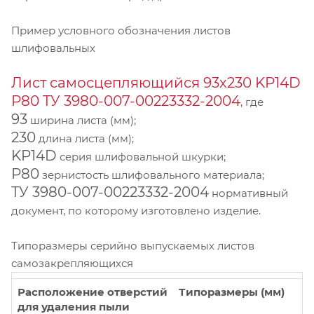
Пример условного обозначения листов
шлифовальных
Лист самосцепляющийся 93х230 KP14D
Р80 ТУ 3980-007-00223332-2004
, где
93
ширина листа (мм);
230
длина листа (мм);
KP14D
серия шлифовальной шкурки;
Р80
зернистость шлифовального материала;
ТУ 3980-007-00223332-2004
нормативный
документ, по которому изготовлено изделие.
Типоразмеры серийно выпускаемых листов
самозакрепляющихся
Расположение отверстий
Типоразмеры (мм)
для удаления пыли