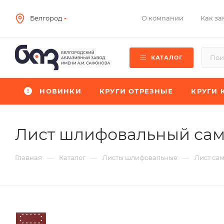
О компании
Как за
Белгород
КАТАЛОГ
НОВИНКИ
КРУГИ ОТРЕЗНЫЕ
КРУГИ 
Лист шлифовальный сам
—
—
—
Главная
Каталог
Листы шлифовальные
Лист са