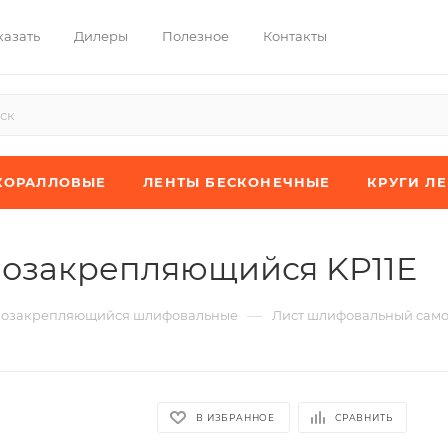
казать
Дилеры
Полезное
Контакты
КОРАЛЛОВЫЕ
ЛЕНТЫ БЕСКОНЕЧНЫЕ
КРУГИ Л
озакрепляющийся KP11E
—
мозакрепляющийся шлифовальные
Лист шлифовальный сам
В ИЗБРАННОЕ
СРАВНИТЬ