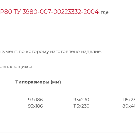
Р80 ТУ 3980-007-00223332-2004
, где
умент, по которому изготовлено изделие.
крепляющихся
Типоразмеры (мм)
93x186
93x230
115x2
93x186
115x230
80x4