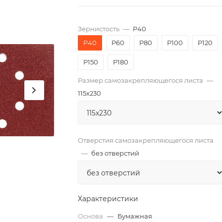
Зернистость
—
P40
P40
P60
P80
P100
P120
P150
P180
Размер самозакрепляющегося листа
—
115х230
Отверстия самозакрепляющегося листа
—
без отверстий
Характеристики
Основа
—
Бумажная