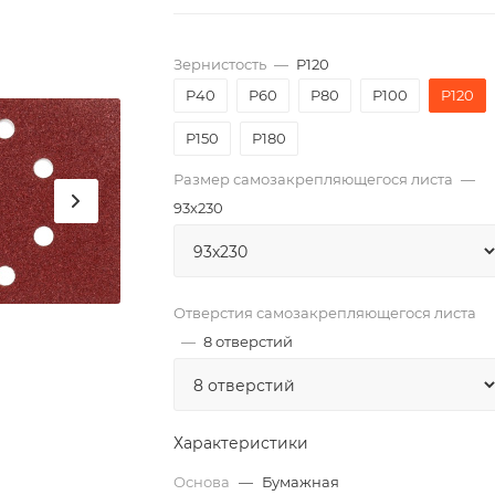
Зернистость
—
P120
P40
P60
P80
P100
P120
P150
P180
Размер самозакрепляющегося листа
—
93х230
Отверстия самозакрепляющегося листа
—
8 отверстий
Характеристики
Основа
—
Бумажная