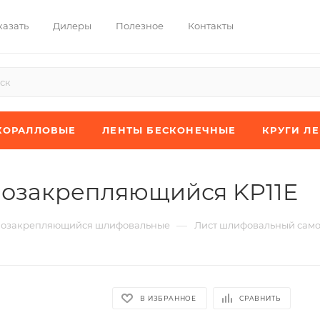
казать
Дилеры
Полезное
Контакты
КОРАЛЛОВЫЕ
ЛЕНТЫ БЕСКОНЕЧНЫЕ
КРУГИ Л
озакрепляющийся KP11E
—
мозакрепляющийся шлифовальные
Лист шлифовальный сам
В ИЗБРАННОЕ
СРАВНИТЬ