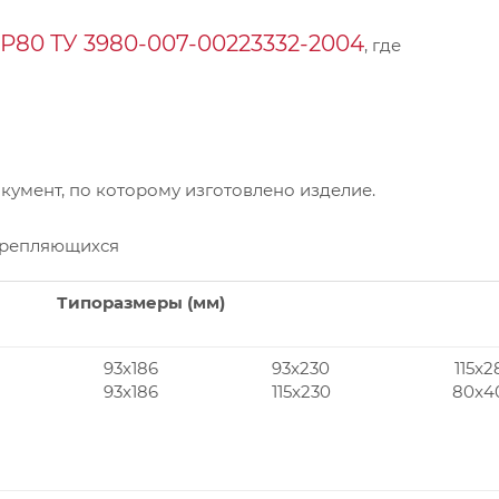
Р80 ТУ 3980-007-00223332-2004
, где
умент, по которому изготовлено изделие.
крепляющихся
Типоразмеры (мм)
93x186
93x230
115x2
93x186
115x230
80x4