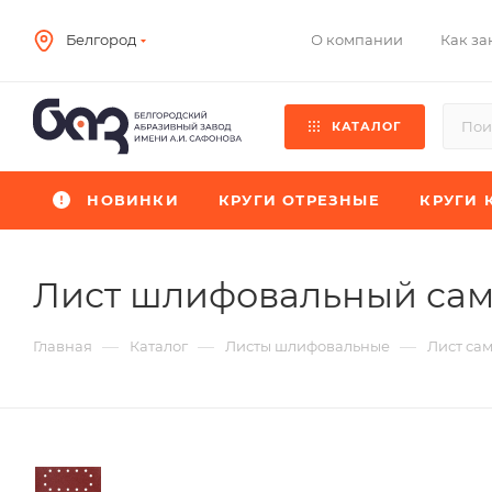
О компании
Как за
Белгород
КАТАЛОГ
НОВИНКИ
КРУГИ ОТРЕЗНЫЕ
КРУГИ 
Лист шлифовальный сам
—
—
—
Главная
Каталог
Листы шлифовальные
Лист са