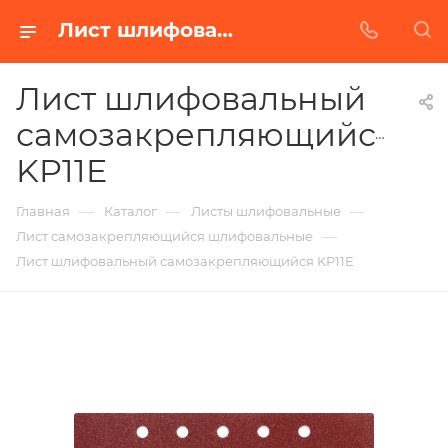
Лист шлифовальный самозакрепляющийся KP11E в Белгороде | Купить по недорогой цене от Абразивного Завода
Лист шлифовальный
самозакрепляющийся
KP11E
—
—
—
Главная
Каталог
Листы шлифовальные
—
Лист самозакрепляющийся шлифовальные
Лист шлифовальный самозакрепляющийся KP11E