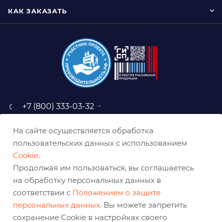
КАК ЗАКАЗАТЬ
+7 (800) 333-03-32
sale@belabraziv.ru
На сайте осуществляется обработка
baz@belabraziv.ru
пользовательских данных с использованием
308009, Россия, г. Белгород,
Cookie
.
ул. Михайловское шоссе, 2а
Продолжая им пользоваться, вы соглашаетесь
на обработку персональных данных в
соответствии с
Положением о защите
персональных данных
. Вы можете запретить
сохранение Cookie в настройках своего