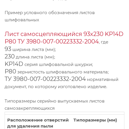
Пример условного обозначения листов
шлифовальных
Лист самосцепляющийся 93х230 KP14D
Р80 ТУ 3980-007-00223332-2004
, где
93
ширина листа (мм);
230
длина листа (мм);
KP14D
серия шлифовальной шкурки;
Р80
зернистость шлифовального материала;
ТУ 3980-007-00223332-2004
нормативный
документ, по которому изготовлено изделие.
Типоразмеры серийно выпускаемых листов
самозакрепляющихся
Расположение отверстий
Типоразмеры (мм)
для удаления пыли