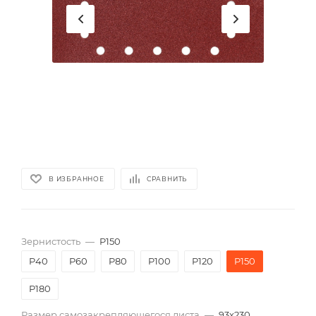
В ИЗБРАННОЕ
СРАВНИТЬ
Зернистость
—
P150
P40
P60
P80
P100
P120
P150
P180
Размер самозакрепляющегося листа
—
93х230