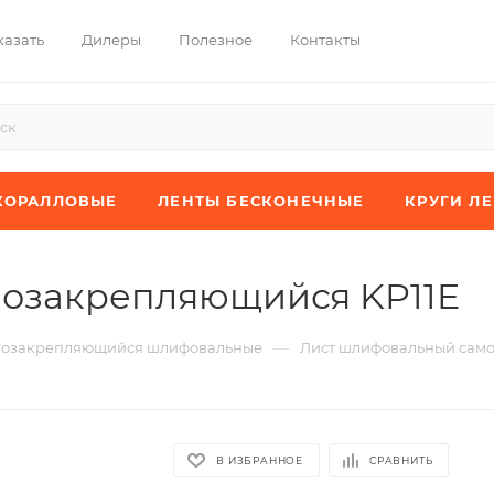
казать
Дилеры
Полезное
Контакты
КОРАЛЛОВЫЕ
ЛЕНТЫ БЕСКОНЕЧНЫЕ
КРУГИ Л
озакрепляющийся KP11E
—
мозакрепляющийся шлифовальные
Лист шлифовальный сам
В ИЗБРАННОЕ
СРАВНИТЬ