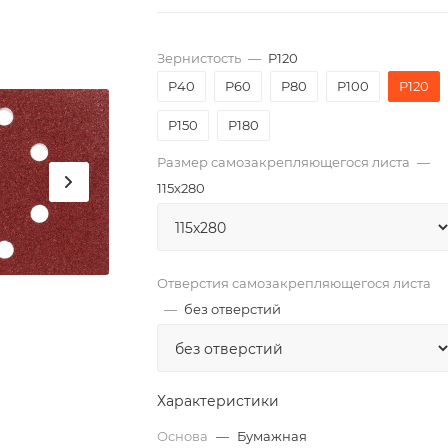
Зернистость
—
P120
P40
P60
P80
P100
P120
P150
P180
Размер самозакрепляющегося листа
—
115х280
Отверстия самозакрепляющегося листа
—
без отверстий
Характеристики
Основа
—
Бумажная