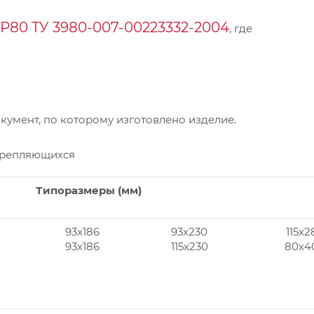
Р80 ТУ 3980-007-00223332-2004
, где
умент, по которому изготовлено изделие.
крепляющихся
Типоразмеры (мм)
93x186
93x230
115x2
93x186
115x230
80x4