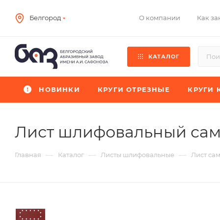
О компании
Как за
Белгород
КАТАЛОГ
НОВИНКИ
КРУГИ ОТРЕЗНЫЕ
КРУГИ 
Лист шлифовальный сам
—
—
—
Главная
Каталог
Листы шлифовальные
Лист са