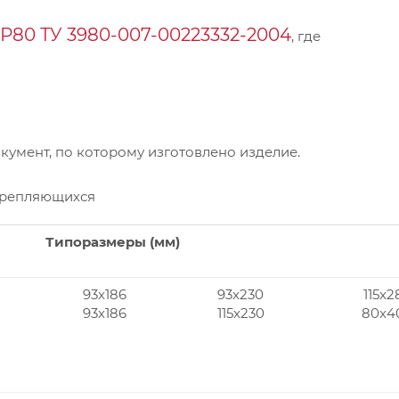
Р80 ТУ 3980-007-00223332-2004
, где
умент, по которому изготовлено изделие.
крепляющихся
Типоразмеры (мм)
93x186
93x230
115x2
93x186
115x230
80x4