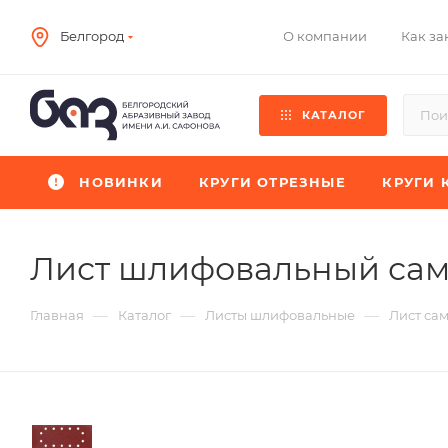
О компании
Как за
Белгород
КАТАЛОГ
НОВИНКИ
КРУГИ ОТРЕЗНЫЕ
КРУГИ 
Лист шлифовальный сам
—
—
—
Главная
Каталог
Листы шлифовальные
Лист са