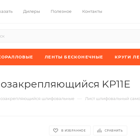
казать
Дилеры
Полезное
Контакты
КОРАЛЛОВЫЕ
ЛЕНТЫ БЕСКОНЕЧНЫЕ
КРУГИ Л
озакрепляющийся KP11E
—
мозакрепляющийся шлифовальные
Лист шлифовальный сам
В ИЗБРАННОЕ
СРАВНИТЬ