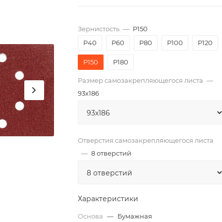
Зернистость
—
P150
P40
P60
P80
P100
P120
P150
P180
Размер самозакрепляющегося листа
—
93х186
Отверстия самозакрепляющегося листа
—
8 отверстий
Характеристики
Основа
—
Бумажная